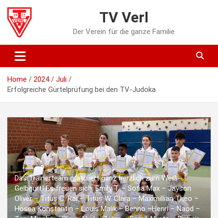
Skip
TV Verl
to
content
Der Verein für die ganze Familie
Home
2024
Juli
Erfolgreiche Gürtelprüfung bei den TV-Judoka
Das Trainerteam gratuliert ganz herzlich zum Weiß-
Gelbgurt! Es freuen sich: Emily T. – Sofia Max – Jayson
Oliver – Titus C. Rai – Titus W. Clara – Maximillian Theo –
Hosea Konstantin – Louis Malik – Benno –Henri – Naod –