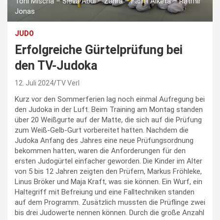
Toni Mischa – Sleva Abul – Zahra – Famil Alketa – Ratmir
Jonas
JUDO
Erfolgreiche Gürtelprüfung bei
den TV-Judoka
12. Juli 2024
TV Verl
Kurz vor den Sommerferien lag noch einmal Aufregung bei
den Judoka in der Luft. Beim Training am Montag standen
über 20 Weißgurte auf der Matte, die sich auf die Prüfung
zum Weiß-Gelb-Gurt vorbereitet hatten. Nachdem die
Judoka Anfang des Jahres eine neue Prüfungsordnung
bekommen hatten, waren die Anforderungen für den
ersten Judogürtel einfacher geworden. Die Kinder im Alter
von 5 bis 12 Jahren zeigten den Prüfern, Markus Fröhleke,
Linus Bröker und Maja Kraft, was sie können. Ein Wurf, ein
Haltegriff mit Befreiung und eine Falltechniken standen
auf dem Programm. Zusätzlich mussten die Prüflinge zwei
bis drei Judowerte nennen können. Durch die große Anzahl