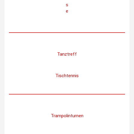
s
e
Tanztreff
Tischtennis
Trampolinturnen