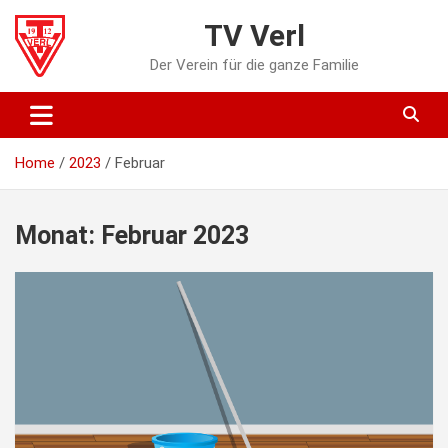
Skip
TV Verl
to
content
Der Verein für die ganze Familie
Home
2023
Februar
Monat:
Februar 2023