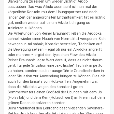
Blankenburg zu reisen um wieder „richtig“ Aikido
auszuüben. Das was Aikido ausmacht ist nun mal der
körperliche Kontakt mit dem Übungspartner und nach
langer Zeit der angeordneten Enthaltsamkeit tat es richtig
gut, endlich wieder auf einem Aikido-Lehrgang so
trainieren zu können.
Die Anleitungen von Reiner Brauhardt ließen die Aikidoka
schnell wieder einen Hauch von Normalität verspüren. Sich
bewegen in tai sabaki, Kontakt herstellen, Techniken auf
die Bewegung setzen – egal ob nur ein Aikidoka angreift
oder mehrere – ergibt den typischen Flow des Aikido.
Reiner Brauhardt legte Wert darauf, dass es nicht darum
geht, für jede Situation eine „exotische“ Technik in petto
zu haben, sondern sauber ausgeführte Grundtechniken in
jeder Situation zur Anwendung bringen zu können. Dies gilt
auch für den Einsatz von Holzwaffen. Angenehm war,
dass die Aikidoka wegen des konstant guten
Sommerwetters einen Großteil der Übungen mit dem Jo
(Holzstab) und dem Ken (Holzschwert) im Freien auf dem
grünen Rasen absolvieren konnten.
Beim traditionell den Lehrgang beschließenden Sayonara-
Sektumtrunk konnten alle Aikidoka in gelöster Stimmung