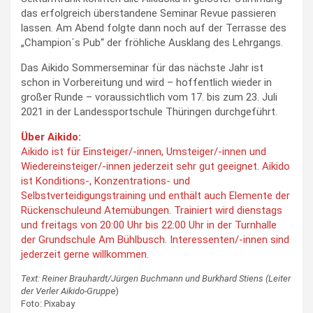
das erfolgreich überstandene Seminar Revue passieren
lassen. Am Abend folgte dann noch auf der Terrasse des
„Champion´s Pub“ der fröhliche Ausklang des Lehrgangs.
Das Aikido Sommerseminar für das nächste Jahr ist
schon in Vorbereitung und wird – hoffentlich wieder in
großer Runde – voraussichtlich vom 17. bis zum 23. Juli
2021 in der Landessportschule Thüringen durchgeführt.
Über Aikido:
Aikido ist für Einsteiger/-innen, Umsteiger/-innen und
Wiedereinsteiger/-innen jederzeit sehr gut geeignet. Aikido
ist Konditions-, Konzentrations- und
Selbstverteidigungstraining und enthält auch Elemente der
Rückenschuleund Atemübungen. Trainiert wird dienstags
und freitags von 20:00 Uhr bis 22:00 Uhr in der Turnhalle
der Grundschule Am Bühlbusch. Interessenten/-innen sind
jederzeit gerne willkommen.
Text: Reiner Brauhardt/Jürgen Buchmann und Burkhard Stiens (Leiter
der Verler Aikido-Grupp
e)
Foto: Pixabay