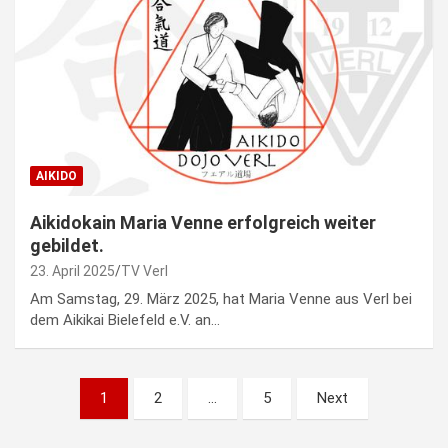
AIKIDO
Aikidokain Maria Venne erfolgreich weiter
gebildet.
23. April 2025
TV Verl
Am Samstag, 29. März 2025, hat Maria Venne aus Verl bei
dem Aikikai Bielefeld e.V. an…
Beitragsnavigation
1
2
…
5
Next