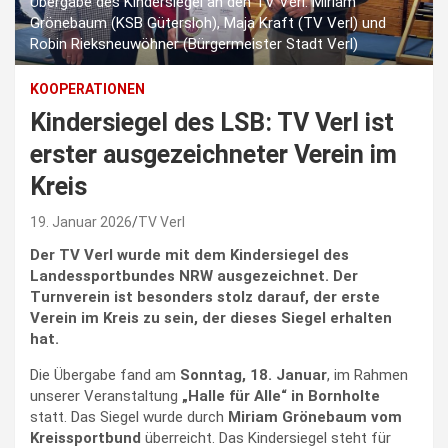
Übergabe des Kindersiegel an den TV Verl: Miriam
Grönebaum (KSB Gütersloh), Maja Kraft (TV Verl) und
Robin Rieksneuwöhner (Bürgermeister Stadt Verl)
KOOPERATIONEN
Kindersiegel des LSB: TV Verl ist
erster ausgezeichneter Verein im
Kreis
19. Januar 2026
TV Verl
Der TV Verl wurde mit dem Kindersiegel des
Landessportbundes NRW ausgezeichnet. Der
Turnverein ist besonders stolz darauf, der erste
Verein im Kreis zu sein, der dieses Siegel erhalten
hat.
Die Übergabe fand am
Sonntag, 18. Januar
, im Rahmen
unserer Veranstaltung
„Halle für Alle“ in Bornholte
statt. Das Siegel wurde durch
Miriam Grönebaum vom
Kreissportbund
überreicht. Das Kindersiegel steht für