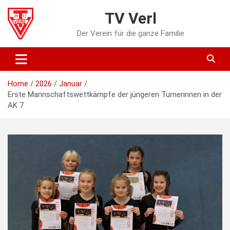
Skip
TV Verl
to
content
Der Verein für die ganze Familie
Home
2026
Januar
Erste Mannschaftswettkämpfe der jüngeren Turnerinnen in der
AK 7