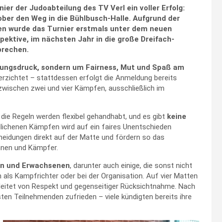
er der Judoabteilung des TV Verl ein voller Erfolg:
er den Weg in die Bühlbusch-Halle. Aufgrund der
en wurde das Turnier erstmals unter dem neuen
ektive, im nächsten Jahr in die große Dreifach-
prechen.
tungsdruck, sondern um Fairness, Mut und Spaß am
erzichtet – stattdessen erfolgt die Anmeldung bereits
zwischen zwei und vier Kämpfen, ausschließlich im
, die Regeln werden flexibel gehandhabt, und es gibt
keine
lichenen Kämpfen wird auf ein faires Unentschieden
cheidungen direkt auf der Matte und fördern so das
nnen und Kämpfer.
en und Erwachsenen
, darunter auch einige, die sonst nicht
ls Kampfrichter oder bei der Organisation. Auf vier Matten
leitet von Respekt und gegenseitiger Rücksichtnahme. Nach
ten Teilnehmenden zufrieden – viele kündigten bereits ihre