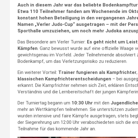
Auch in diesem Jahr war das beliebte Bodenkampfturni
Etwa 110 Teilnehmer fanden am Wochenende im Oktob
konstant hohen Beteiligung in den vergangenen Jahr
Namen „Verler Judo-Cup“ ausgetragen – mit der Persp
Sporthalle umzuziehen, um noch mehr Judoka anzus
Das Besondere am Verler Turnier:
Es geht nicht um Leis
Kämpfen
. Ganz bewusst wurde auf eine offizielle Waage v
gewichtsgenau im Vorfeld. Jeder Teilnehmende absolviert 
Bodenkampf, um das Verletzungsrisiko zu reduzieren.
Ein weiterer Vorteil:
Trainer fungieren als Kampfrichter
klassischen Kampfrichterentscheidungen
– bei ausgeg
erkannt. Die Kampfrichter nehmen sich Zeit, erklären Ents
Verständnis und die Lernbereitschaft der jungen Kämpferi
Der Turniertag begann um
10:30 Uhr
mit den
Jugendlich
mehr an Wettkämpfen teilnehmen. Sie unterstützen zudem a
wurden intensive und faire Kämpfe ausgetragen, stets beg
der Siegerehrung um 12:00 Uhr verabschiedeten sich die ers
Teilnahme für das kommende Jahr an.