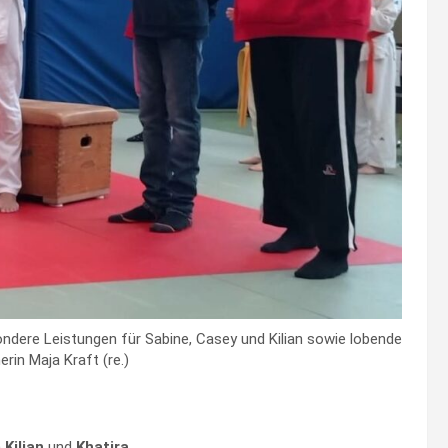
ndere Leistungen für Sabine, Casey und Kilian sowie lobende
rin Maja Kraft (re.)
n
Kilian
und
Khatira
.