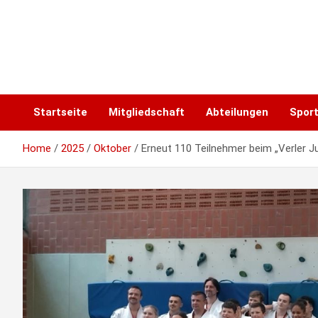
Skip
to
content
Startseite
Mitgliedschaft
Abteilungen
Spor
Home
2025
Oktober
Erneut 110 Teilnehmer beim „Verler 