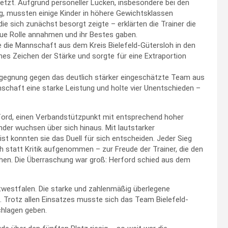
etzt. Aufgrund personeller Lücken, insbesondere bei den
g, mussten einige Kinder in höhere Gewichtsklassen
ie sich zunächst besorgt zeigte – erklärten die Trainer die
neue Rolle annahmen und ihr Bestes gaben.
die Mannschaft aus dem Kreis Bielefeld-Gütersloh in den
ches Zeichen der Stärke und sorgte für eine Extraportion
egegnung gegen das deutlich stärker eingeschätzte Team aus
nschaft eine starke Leistung und holte vier Unentschieden –
ford, einen Verbandstützpunkt mit entsprechend hoher
nder wuchsen über sich hinaus. Mit lautstarker
 konnten sie das Duell für sich entscheiden. Jeder Sieg
h statt Kritik aufgenommen – zur Freude der Trainer, die den
ahen. Die Überraschung war groß: Herford schied aus dem
Ostwestfalen. Die starke und zahlenmäßig überlegene
Trotz allen Einsatzes musste sich das Team Bielefeld-
hlagen geben.