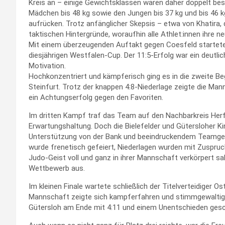
Kreis an – einige Gewichtsklassen waren daher doppelt bes
Mädchen bis 48 kg sowie den Jungen bis 37 kg und bis 46 k
aufrücken. Trotz anfänglicher Skepsis – etwa von Khatira, d
taktischen Hintergründe, woraufhin alle Athlet:innen ihre 
Mit einem überzeugenden Auftakt gegen Coesfeld startete 
diesjährigen Westfalen-Cup. Der 11:5-Erfolg war ein deutli
Motivation.
Hochkonzentriert und kämpferisch ging es in die zweite B
Steinfurt. Trotz der knappen 4:8-Niederlage zeigte die Man
ein Achtungserfolg gegen den Favoriten.
Im dritten Kampf traf das Team auf den Nachbarkreis Her
Erwartungshaltung. Doch die Bielefelder und Gütersloher Ki
Unterstützung von der Bank und beeindruckendem Teamgeist
wurde frenetisch gefeiert, Niederlagen wurden mit Zuspruc
Judo-Geist voll und ganz in ihrer Mannschaft verkörpert s
Wettbewerb aus.
Im kleinen Finale wartete schließlich der Titelverteidiger 
Mannschaft zeigte sich kampferfahren und stimmgewaltig. 
Gütersloh am Ende mit 4:11 und einem Unentschieden gesc