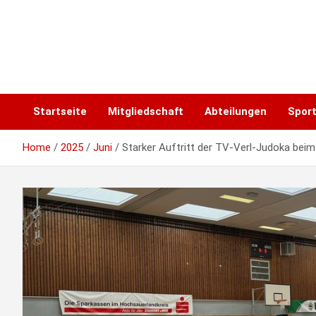
Skip
to
content
Startseite
Mitgliedschaft
Abteilungen
Spor
Home
2025
Juni
Starker Auftritt der TV-Verl-Judoka bei