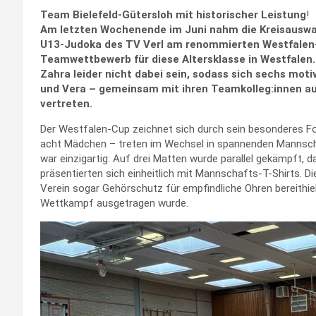
Team Bielefeld-Gütersloh mit historischer Leistung
!
Am letzten Wochenende im Juni nahm die Kreisauswah
U13-Judoka des TV Verl am renommierten Westfalen-
Teamwettbewerb für diese Altersklasse in Westfalen. 
Zahra leider nicht dabei sein, sodass sich sechs motiv
und Vera – gemeinsam mit ihren Teamkolleg:innen au
vertreten.
Der Westfalen-Cup zeichnet sich durch sein besonderes Fo
acht Mädchen – treten im Wechsel in spannenden Mannscha
war einzigartig: Auf drei Matten wurde parallel gekämpft, d
präsentierten sich einheitlich mit Mannschafts-T-Shirts. D
Verein sogar Gehörschutz für empfindliche Ohren bereithielt
Wettkampf ausgetragen wurde.