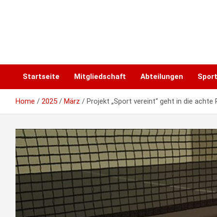
Skip
to
content
Startseite
Mitgliedschaft
Abteilungen
Spor
Home
2025
März
Projekt „Sport vereint“ geht in die achte