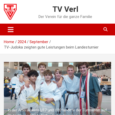
Skip
TV Verl
to
content
Der Verein für die ganze Familie
Home
2024
September
TV-Judoka zeigten gute Leistungen beim Landesturnier
In der Altersklasse U17 und U20 landete der Turnverein auf