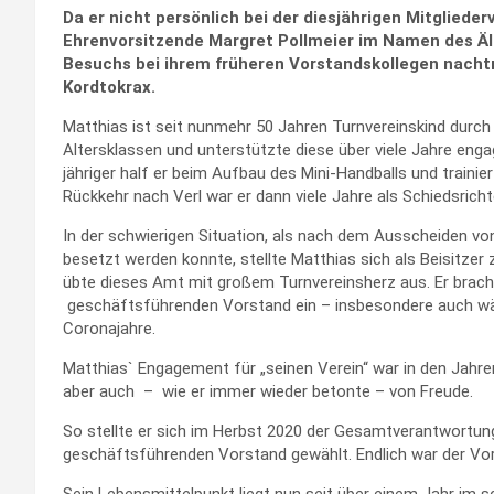
Da er nicht persönlich bei der diesjährigen Mitglied
Ehrenvorsitzende Margret Pollmeier im Namen des Äl
Besuchs bei ihrem früheren Vorstandskollegen nacht
Kordtokrax.
Matthias ist seit nunmehr 50 Jahren Turnvereinskind durch un
Altersklassen und unterstützte diese über viele Jahre enga
jähriger half er beim Aufbau des Mini-Handballs und traini
Rückkehr nach Verl war er dann viele Jahre als Schiedsrichte
In der schwierigen Situation, als nach dem Ausscheiden v
besetzt werden konnte, stellte Matthias sich als Beisitzer 
übte dieses Amt mit großem Turnvereinsherz aus. Er brac
geschäftsführenden Vorstand ein – insbesondere auch wä
Coronajahre.
Matthias` Engagement für „seinen Verein“ war in den Jahre
aber auch – wie er immer wieder betonte – von Freude.
So stellte er sich im Herbst 2020 der Gesamtverantwortun
geschäftsführenden Vorstand gewählt. Endlich war der Vo
Sein Lebensmittelpunkt liegt nun seit über einem Jahr im 