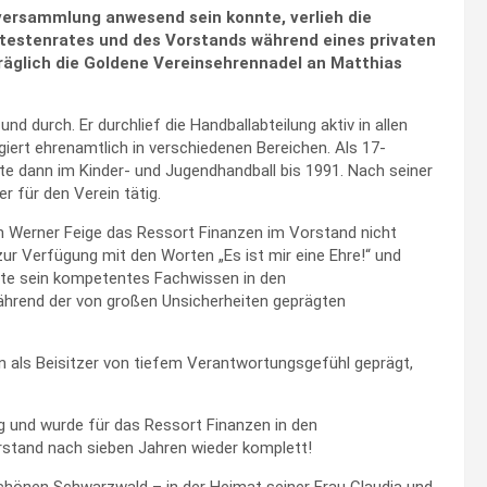
erversammlung anwesend sein konnte, verlieh die
testenrates und des Vorstands während eines privaten
räglich die Goldene Vereinsehrennadel an Matthias
d durch. Er durchlief die Handballabteilung aktiv in allen
giert ehrenamtlich in verschiedenen Bereichen. Als 17-
erte dann im Kinder- und Jugendhandball bis 1991. Nach seiner
r für den Verein tätig.
on Werner Feige das Ressort Finanzen im Vorstand nicht
zur Verfügung mit den Worten „Es ist mir eine Ehre!“ und
hte sein kompetentes Fachwissen in den
hrend der von großen Unsicherheiten geprägten
n als Beisitzer von tiefem Verantwortungsgefühl geprägt,
g und wurde für das Ressort Finanzen in den
rstand nach sieben Jahren wieder komplett!
schönen Schwarzwald – in der Heimat seiner Frau Claudia und