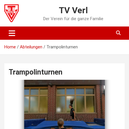
Skip
TV Verl
to
content
Der Verein für die ganze Familie
Home
Abteilungen
Trampolinturnen
Trampolinturnen