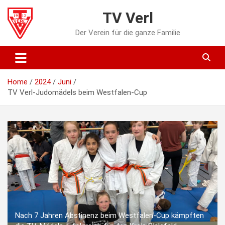
Skip
TV Verl
to
content
Der Verein für die ganze Familie
Home
2024
Juni
TV Verl-Judomädels beim Westfalen-Cup
Nach 7 Jahren Abstinenz beim Westfalen-Cup kämpften