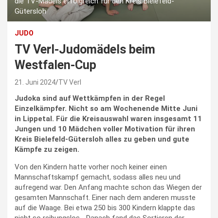
die TV-Mädels erfolgreich für den Kreis Bielefeld-
Gütersloh
JUDO
TV Verl-Judomädels beim
Westfalen-Cup
21. Juni 2024
TV Verl
Judoka sind auf Wettkämpfen in der Regel
Einzelkämpfer. Nicht so am Wochenende Mitte Juni
in Lippetal. Für die Kreisauswahl waren insgesamt 11
Jungen und 10 Mädchen voller Motivation für ihren
Kreis Bielefeld-Gütersloh alles zu geben und gute
Kämpfe zu zeigen.
Von den Kindern hatte vorher noch keiner einen
Mannschaftskampf gemacht, sodass alles neu und
aufregend war. Den Anfang machte schon das Wiegen der
gesamten Mannschaft. Einer nach dem anderen musste
auf die Waage. Bei etwa 250 bis 300 Kindern klappte das
nicht so reibungslos… Danach fand das Sortieren der