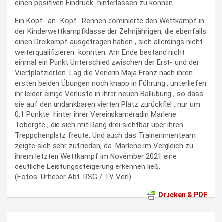
einen positiven Eindruck hinterlassen zu können.
Ein Kopf- an- Kopf- Rennen dominierte den Wettkampf in
der Kinderwettkampfklasse der Zehnjährigen, die ebenfalls
einen Dreikampf ausgetragen haben , sich allerdings nicht
weiterqualifizieren konnten. Am Ende bestand nicht
einmal ein Punkt Unterschied zwischen der Erst- und der
Viertplatzierten. Lag die Verlerin Maja Franz nach ihren
ersten beiden Übungen noch knapp in Führung , unterliefen
ihr leider einige Verluste in ihrer neuen Ballübung , so dass
sie auf den undankbaren vierten Platz zurückfiel , nur um
0,1 Punkte hinter ihrer Vereinskameradin Marlene
Tobergte , die sich mit Rang drei sichtbar über ihren
Treppchenplatz freute. Und auch das Trainerinnenteam
zeigte sich sehr zufrieden, da Marlene im Vergleich zu
ihrem letzten Wettkampf im November 2021 eine
deutliche Leistungssteigerung erkennen ließ.
(Fotos: Urheber Abt. RSG / TV Verl)
Drucken & PDF
Beitragsnavigation