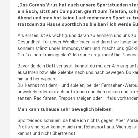
„Das Corona Virus hat auch unsere Sportstunden stark
ein Buch, sitzt am Computer, greift zum Telefon, sch
Abend und man hat keine Lust mehr noch Sport zu tre
trotzdem zu Hause sportlich zu bleiben? Ich werde E
Als erstes ist es wichtig, uns daran zu erinnern und uns z
Gesundheit, für unser Wohlbefinden und damit wir lange bewe
sondern stärkt unser Immunsystem und macht uns glückli
Gibt’s einen Trainingsplan? Ich sage es: ja/nein! Die Planu
Bevor du dein Bett verlässt, kannst du mit der Atmung an
ausatmen bzw. alle Gelenke nach und nach bewegen. Du k
hin und her wippen.
Du kannst mit dem Hund spielen, bei der Fernsehen-Werbu
anwinkeln oder einfach aufstehen und dich recken und stre
tanzen, Rad fahren, Treppen steigen oder – falls vorhande
Man kann zuhause sehr beweglich bleiben.
Sportvideos schauen, da habe ich nichts gegen. Aber Vorsic
Profis sind bzw. kennen sich mit Rehasport aus. Wichtig i
kannst und nicht übertreibst.