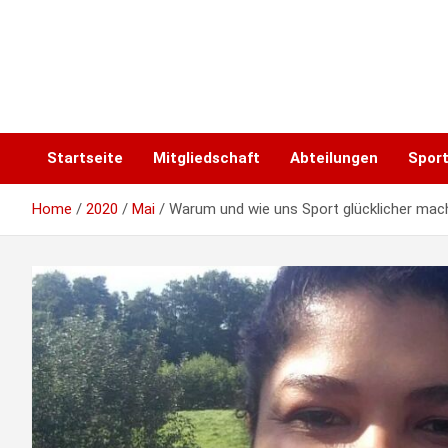
Skip
to
content
Startseite
Mitgliedschaft
Abteilungen
Spor
Home
2020
Mai
Warum und wie uns Sport glücklicher mac