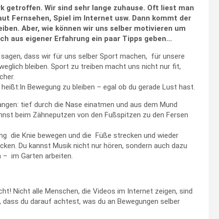
 getroffen. Wir sind sehr lange zuhause. Oft liest man
aut Fernsehen, Spiel im Internet usw. Dann kommt der
iben. Aber, wie können wir uns selber motivieren um
uch aus eigener Erfahrung ein paar Tipps geben…
u sagen, dass wir für uns selber Sport machen, für unsere
glich bleiben. Sport zu treiben macht uns nicht nur fit,
cher.
ng heißt:In Bewegung zu bleiben – egal ob du gerade Lust hast.
fangen: tief durch die Nase einatmen und aus dem Mund
annst beim Zähneputzen von den Fußspitzen zu den Fersen
ng die Knie bewegen und die Füße strecken und wieder
cken. Du kannst Musik nicht nur hören, sondern auch dazu
n – im Garten arbeiten.
ht! Nicht alle Menschen, die Videos im Internet zeigen, sind
st, dass du darauf achtest, was du an Bewegungen selber